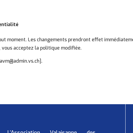
entialité
 tout moment. Les changements prendront effet immédiateme
s, vous acceptez la politique modifiée.
-avm@admin.vs.ch
].
L’Association Valaisanne des